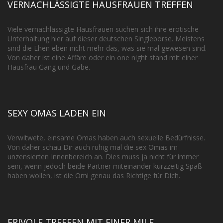
VERNACHLÄSSIGTE HAUSFRAUEN TREFFEN
Viele vernachlässigte Hausfrauen suchen sich ihre erotische
Unterhaltung hier auf dieser deutschen Singlebörse. Meistens
sind die Ehen eben nicht mehr das, was sie mal gewesen sind.
Von daher ist eine Affäre oder ein one night stand mit einer
Hausfrau Gang und Gäbe.
SEXY OMAS LADEN EIN
Verwitwete, einsame Omas haben auch sexuelle Bedürfnisse.
Von daher schau Dir auch ruhig mal die sex Omas im
unzensierten Innenbereich an. Dies muss ja nicht für immer
sein, wenn jedoch beide Partner miteinander kurzzeitig Spaß
haben wollen, ist die Omi genau das Richtige für Dich.
FRIVOLE TREFFEN MIT EINER MILF