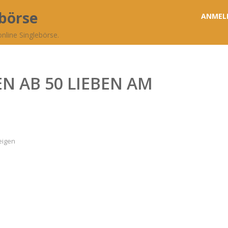
ebörse
ANMEL
nline Singlebörse.
N AB 50 LIEBEN AM
eigen