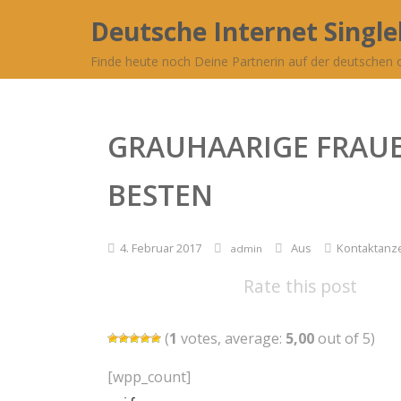
Deutsche Internet Singl
Finde heute noch Deine Partnerin auf der deutschen o
GRAUHAARIGE FRAUE
BESTEN
4. Februar 2017
Aus
Kontaktanz
admin
Rate this post
(
1
votes, average:
5,00
out of 5)
[wpp_count]