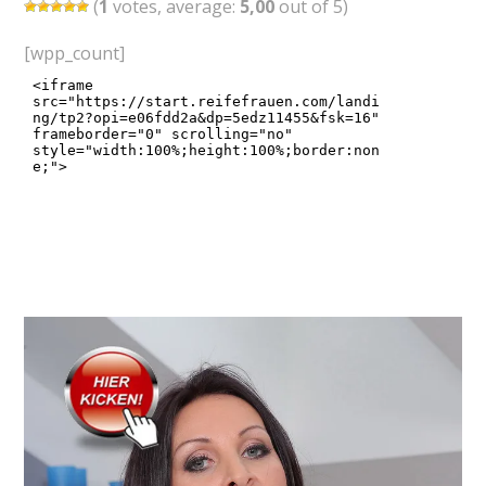
(
1
votes, average:
5,00
out of 5)
[wpp_count]