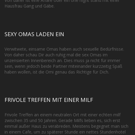
Von daher ist eine Affäre oder ein one night stand mit einer
Hausfrau Gang und Gäbe.
SEXY OMAS LADEN EIN
Verwitwete, einsame Omas haben auch sexuelle Bedürfnisse.
Von daher schau Dir auch ruhig mal die sex Omas im
unzensierten Innenbereich an. Dies muss ja nicht für immer
sein, wenn jedoch beide Partner miteinander kurzzeitig Spaß
haben wollen, ist die Omi genau das Richtige für Dich.
FRIVOLE TREFFEN MIT EINER MILF
Frivole Treffen an einem neutralen Ort mit einer echten milf
zwischen 35 und 50 Jahren. Gerade Milfs lieben es, sich erst
einmal außer Haus zu verabreden. Meistens begegnet man sich
in einem Cafe, um zu späterer Stunde ein nettes Stundenhotel