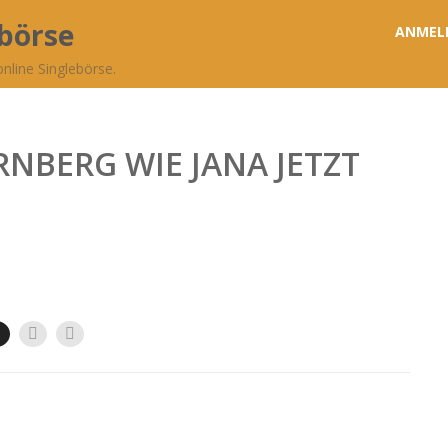
ebörse
ANMEL
nline Singlebörse.
NBERG WIE JANA JETZT