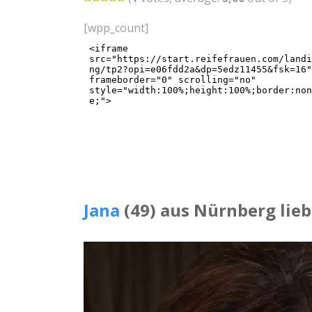
[wpp_count]
Jana
(49) aus Nürnberg lie