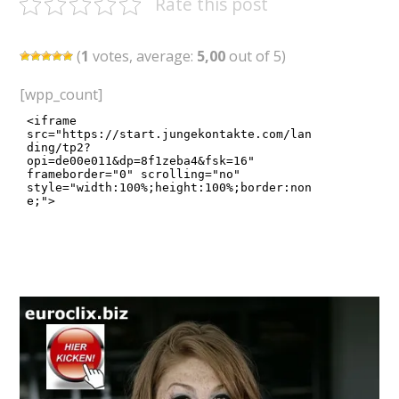
Rate this post
(
1
votes, average:
5,00
out of 5)
[wpp_count]