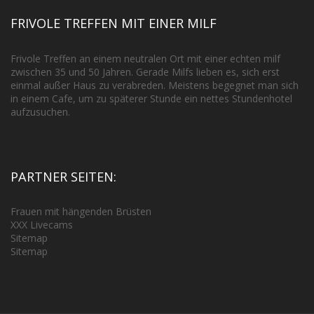
FRIVOLE TREFFEN MIT EINER MILF
Frivole Treffen an einem neutralen Ort mit einer echten milf
zwischen 35 und 50 Jahren. Gerade Milfs lieben es, sich erst
einmal außer Haus zu verabreden. Meistens begegnet man sich
in einem Cafe, um zu späterer Stunde ein nettes Stundenhotel
aufzusuchen.
PARTNER SEITEN:
Frauen mit hängenden Brüsten
XXX Livecams
Sitemap
Sitemap