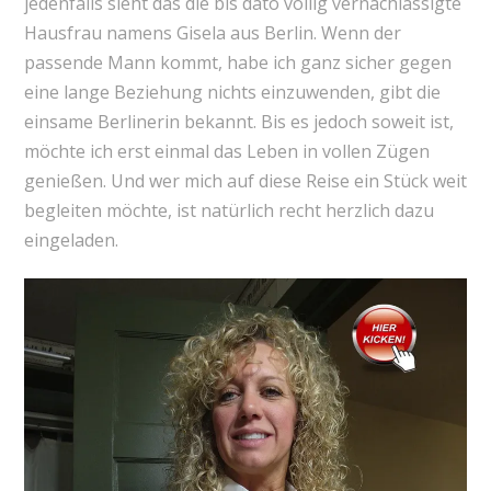
jedenfalls sieht das die bis dato völlig vernachlässigte
Hausfrau namens Gisela aus Berlin. Wenn der
passende Mann kommt, habe ich ganz sicher gegen
eine lange Beziehung nichts einzuwenden, gibt die
einsame Berlinerin bekannt. Bis es jedoch soweit ist,
möchte ich erst einmal das Leben in vollen Zügen
genießen. Und wer mich auf diese Reise ein Stück weit
begleiten möchte, ist natürlich recht herzlich dazu
eingeladen.