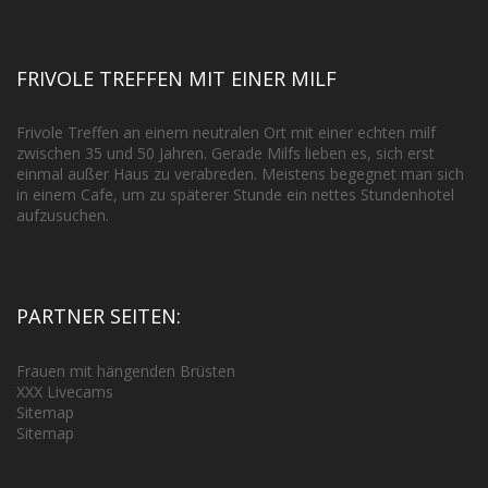
FRIVOLE TREFFEN MIT EINER MILF
Frivole Treffen an einem neutralen Ort mit einer echten milf
zwischen 35 und 50 Jahren. Gerade Milfs lieben es, sich erst
einmal außer Haus zu verabreden. Meistens begegnet man sich
in einem Cafe, um zu späterer Stunde ein nettes Stundenhotel
aufzusuchen.
PARTNER SEITEN:
Frauen mit hängenden Brüsten
XXX Livecams
Sitemap
Sitemap