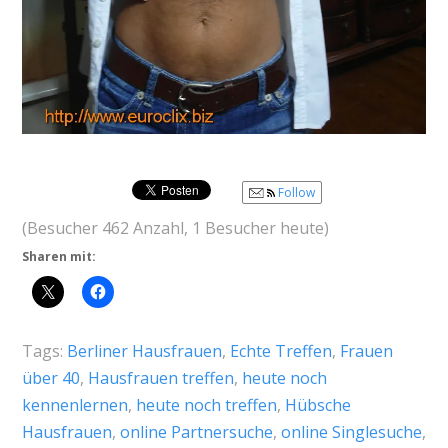
Follow
(Besucher 462 Anzahl, 1 Besucher heute)
Sharen mit:
Tags:
Berliner Hausfrauen
,
Echte Treffen
,
Frauen
über 40
,
Hausfrauen treffen
,
heute noch
kennenlernen
,
heute noch treffen
,
Hübsche
Hausfrauen
,
online Partnersuche
,
online Singlesuche
,