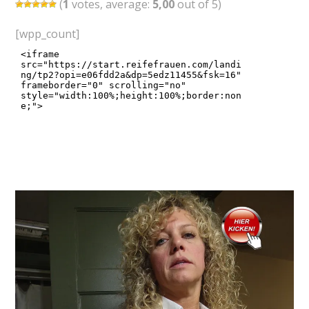
(
1
votes, average:
5,00
out of 5)
[wpp_count]