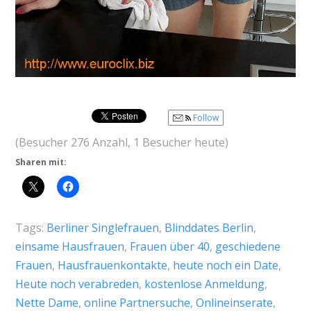
Follow
(Besucher 276 Anzahl, 1 Besucher heute)
Sharen mit:
Tags:
Berliner Singlefrauen
,
Blinddates Berlin
,
einsame Hausfrauen
,
Frauen über 40
,
geschiedene
Frauen
,
Hausfrauenkontakte
,
heute noch ein Date
,
Heute noch verabreden
,
kostenlose Anmeldung
,
Nette Dame
,
online Partnersuche
,
Onlineinserate
,