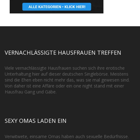
VERNACHLÄSSIGTE HAUSFRAUEN TREFFEN
Viele vernachlässigte Hausfrauen suchen sich ihre erotische
Unterhaltung hier auf dieser deutschen Singlebörse. Meistens
sind die Ehen eben nicht mehr das, was sie mal gewesen sind.
Von daher ist eine Affäre oder ein one night stand mit einer
Hausfrau Gang und Gäbe.
SEXY OMAS LADEN EIN
Verwitwete, einsame Omas haben auch sexuelle Bedürfnisse.