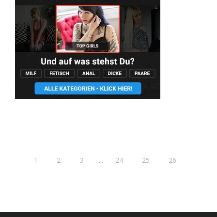
....
1
2
3
24
25
26