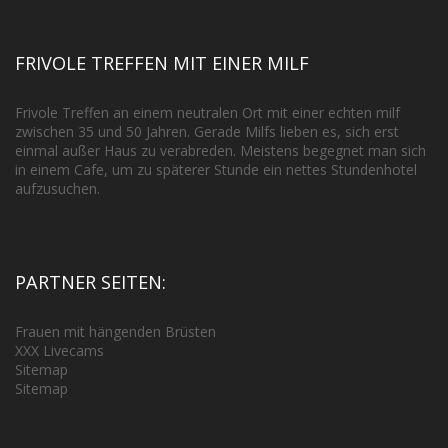
FRIVOLE TREFFEN MIT EINER MILF
Frivole Treffen an einem neutralen Ort mit einer echten milf
zwischen 35 und 50 Jahren. Gerade Milfs lieben es, sich erst
einmal außer Haus zu verabreden. Meistens begegnet man sich
in einem Cafe, um zu späterer Stunde ein nettes Stundenhotel
aufzusuchen.
PARTNER SEITEN:
Frauen mit hängenden Brüsten
XXX Livecams
Sitemap
Sitemap