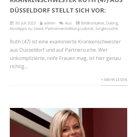
DÜSSELDORF STELLT SICH VOR:
30. Juli 2023
admin
Aus
Bildkontakte
,
Dating
,
Kinotipps zu Zweit
,
Partnervermittlung Lübeck
,
Singlesuche
Ruth (47) ist eine examinierte Krankenschwester
aus Düsseldorf und auf Partnersuche. Wer
unkomplizierte, reife Frauen mag, ist hier genau
richtig....
+ MEHR LESEN