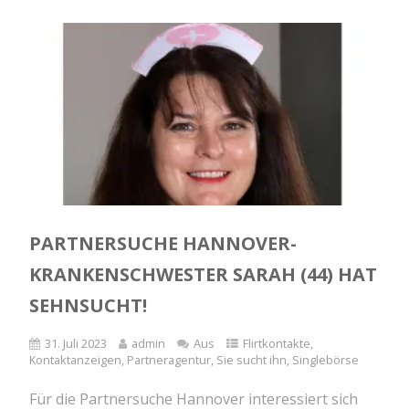
PARTNERSUCHE HANNOVER-
KRANKENSCHWESTER SARAH (44) HAT
SEHNSUCHT!
31. Juli 2023
admin
Aus
Flirtkontakte
,
Kontaktanzeigen
,
Partneragentur
,
Sie sucht ihn
,
Singlebörse
Für die Partnersuche Hannover interessiert sich