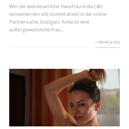
Wer die abenteuerliche Hausfrau Anita (46)
kennenlernen will, kommt direkt in die online
Partnersuche Stuttgart. Anita ist eine
außergewöhnliche Frau....
+ MEHR LESEN