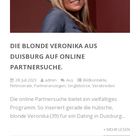
DIE BLONDE VERONIKA AUS
DUISBURG AUF ONLINE
PARTNERSUCHE.
28. Juli 2023
admin
Aus
Bildkontakte
,
Flirtinserate
,
Partneranzeigen
,
Singlebörse
,
Verabreden
Die online Partnersuche bietet ein vielfältiges
Programm. So inseriert gerade die hübsche,
blonde Veronika (39) für ein Dating in Duisburg....
+ MEHR LESEN