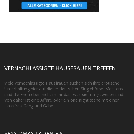
VERNACHLÄSSIGTE HAUSFRAUEN TREFFEN
Viele vernachlässigte Hausfrauen suchen sich ihre erotische
Unterhaltung hier auf dieser deutschen Singlebörse. Meistens
sind die Ehen eben nicht mehr das, was sie mal gewesen sind.
Von daher ist eine Affäre oder ein one night stand mit einer
Hausfrau Gang und Gäbe.
SEXY OMAS LADEN EIN