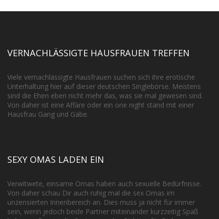
VERNACHLÄSSIGTE HAUSFRAUEN TREFFEN
Viele vernachlässigte Hausfrauen suchen sich ihre erotische
Unterhaltung hier auf dieser deutschen Singlebörse. Meistens
sind die Ehen eben nicht mehr das, was sie mal gewesen sind.
Von daher ist eine Affäre oder ein one night stand mit einer
Hausfrau Gang und Gäbe.
SEXY OMAS LADEN EIN
Verwitwete, einsame Omas haben auch sexuelle Bedürfnisse.
Von daher schau Dir auch ruhig mal die sex Omas im
unzensierten Innenbereich an. Dies muss ja nicht für immer
sein, wenn jedoch beide Partner miteinander kurzzeitig Spaß