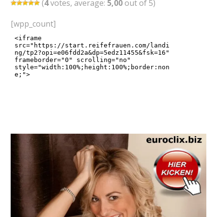
(
4
votes, average:
5,00
out of 5)
[wpp_count]